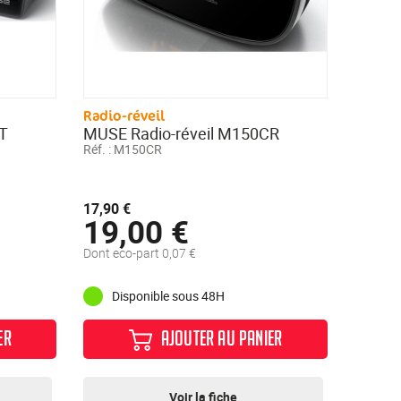
Radio-réveil
T
MUSE Radio-réveil M150CR
Réf. :
M150CR
17,90 €
19,00 €
Dont eco-part 0,07 €
Disponible sous 48H
ER
AJOUTER AU PANIER
Voir la fiche