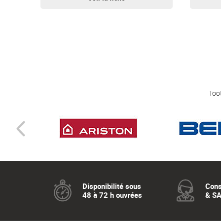
Toot
Disponibilité sous
Cons
48 à 72 h ouvrées
& S