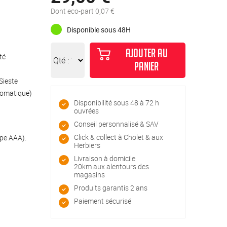
Dont eco-part 0,07 €
Disponible sous 48H
AJOUTER AU
té
Qté :
PANIER
Sieste
tomatique)
Disponibilité sous 48 à 72 h
ouvrées
Conseil personnalisé & SAV
Click & collect à Cholet & aux
ype AAA).
Herbiers
Livraison à domicile
20km aux alentours des
magasins
Produits garantis 2 ans
Paiement sécurisé