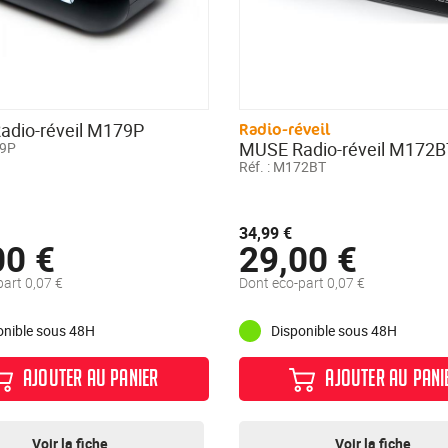
dio-réveil M179P
Radio-réveil
MUSE Radio-réveil M172B
9P
Réf. :
M172BT
34,99 €
00 €
29,00 €
art 0,07 €
Dont eco-part 0,07 €
onible sous 48H
Disponible sous 48H
AJOUTER AU PANIER
AJOUTER AU PANI
Voir la fiche
Voir la fiche