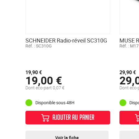
SCHNEIDER Radio-réveil SC310G
MUSE Ra
Réf. :
SC310G
Réf. :
M17
19,90 €
29,90 €
19,00 €
29,
Dont eco-part 0,07 €
Dont eco-p
Disponible sous 48H
Disp
AJOUTER AU PANIER
Voir la fiche