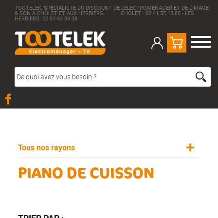
TOOTELEK, SPÉCIALISTE DU DISCOUNT DE L'ÉLECTROMÉNAGER ET DE L'IMAGE
& SON À CHOLET ET AUX HERBIERS. CHOLET : 02 41 55 18 85 - LES
HERBIERS: 02 51 63 94 38
Tous nos rayons
PIANO DE CUISSON
TRIER PAR :