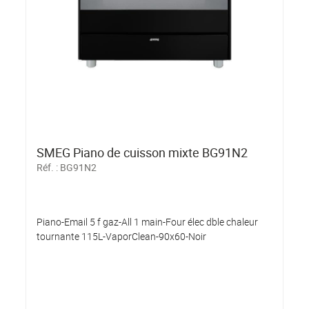
SMEG Piano de cuisson mixte BG91N2
Réf. :
BG91N2
Piano-Email 5 f gaz-All 1 main-Four élec dble chaleur
tournante 115L-VaporClean-90x60-Noir