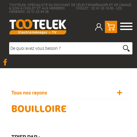
TOOTELEK, SPÉCIALISTE DU DISCOUNT DE L'ÉLECTROMÉNAGER ET DE L'IMAGE
& SON À CHOLET ET AUX HERBIERS. CHOLET : 02 41 55 18 85 - LES
HERBIERS: 02 51 63 94 38
Tous nos rayons
BOUILLOIRE
TRIER PAR :