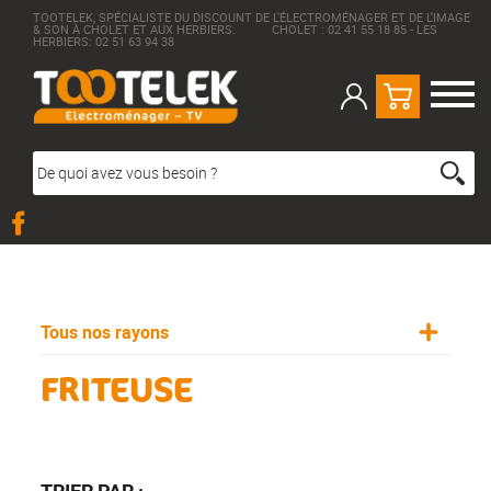
TOOTELEK, SPÉCIALISTE DU DISCOUNT DE L'ÉLECTROMÉNAGER ET DE L'IMAGE
& SON À CHOLET ET AUX HERBIERS. CHOLET : 02 41 55 18 85 - LES
HERBIERS: 02 51 63 94 38
Tous nos rayons
FRITEUSE
TRIER PAR :