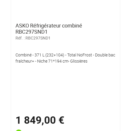
ASKO Réfrigérateur combiné
RBC297SND1
Réf. :
RBC297SND1
Combiné - 371 L (232+104) - Total NoFrost - Double bac
fraîcheur+ - Niche 71*194 cm- Glissières
1 849,00 €