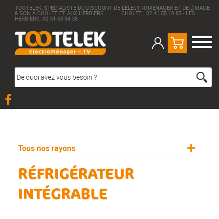
TOOTELEK, SPÉCIALISTE DU DISCOUNT DE L'ÉLECTROMÉNAGER ET DE L'IMAGE
& SON À CHOLET ET AUX HERBIERS. CHOLET : 02 41 55 18 85 - LES
HERBIERS: 02 51 63 94 38
Tous nos rayons
RÉFRIGÉRATEUR
INTÉGRABLE