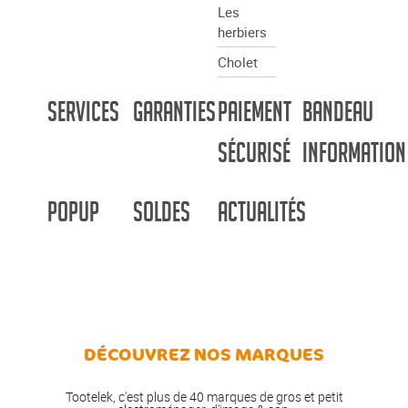
Les
herbiers
Cholet
Services
Garanties
Paiement
Bandeau
sécurisé
information
PopUp
Soldes
Actualités
DÉCOUVREZ NOS MARQUES
Tootelek, c'est plus de 40 marques de gros et petit