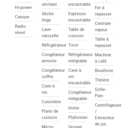
séchant
encastrable
Hi-power
Fer à
Sèche-
Expresso
repasser
Casque
linge
encastrable
Centrale
Radio-
Lave-
Table de
vapeur
réveil
vaisselle
cuisson
Table à
Réfrigérateur
Tiroir
repasser
Congélateur
Réfrigérateur
Machine
armoire
intégrable
à café
Congélateur
Cave à
Bouilloire
coffre
vin
Théière
encastrable
Cave à
Grille-
vin
Congélateur
Pain
intégrable
Cuisinière
Centrifugeuse
Hotte
Piano de
/
cuisson
Plafonnier
Extracteur
de jus
Micro-
Groupe