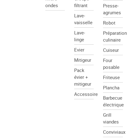
ondes
filtrant
Presse-
agrumes
Lave-
vaisselle
Robot
Lave-
Préparation
linge
culinaire
Evier
Cuiseur
Mitigeur
Four
posable
Pack
évier +
Friteuse
mitigeur
Plancha
Accessoire
Barbecue
électrique
Grill
viandes
Conviviaux