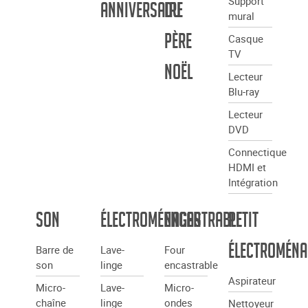
Support
anniversaire
du
mural
père
Casque
TV
Noël
Lecteur
Blu-ray
Lecteur
DVD
Connectique
HDMI et
Intégration
Son
Électroménager
Encastrable
Petit
Électroména
Barre de
Lave-
Four
son
linge
encastrable
Aspirateur
Micro-
Lave-
Micro-
chaîne
linge
ondes
Nettoyeur