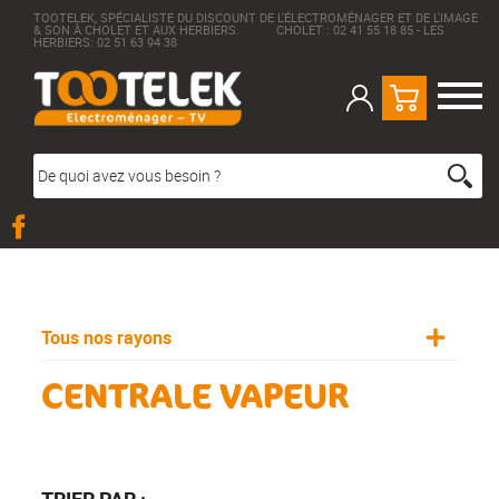
TOOTELEK, SPÉCIALISTE DU DISCOUNT DE L'ÉLECTROMÉNAGER ET DE L'IMAGE
& SON À CHOLET ET AUX HERBIERS. CHOLET : 02 41 55 18 85 - LES
HERBIERS: 02 51 63 94 38
Tous nos rayons
CENTRALE VAPEUR
TRIER PAR :