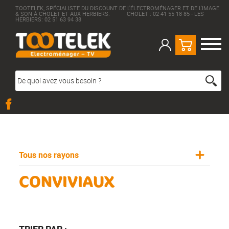
TOOTELEK, SPÉCIALISTE DU DISCOUNT DE L'ÉLECTROMÉNAGER ET DE L'IMAGE
& SON À CHOLET ET AUX HERBIERS. CHOLET : 02 41 55 18 85 - LES
HERBIERS: 02 51 63 94 38
Tous nos rayons
CONVIVIAUX
TRIER PAR :