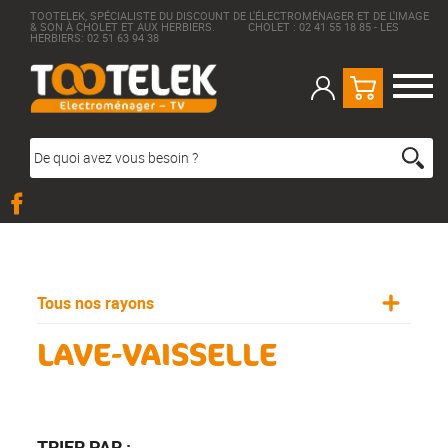
TOOTELEK, SPÉCIALISTE DU DISCOUNT DE L'ÉLECTROMÉNAGER ET DE L'IMAGE
& SON À CHOLET ET AUX HERBIERS. CHOLET : 02 41 55 18 85 - LES
HERBIERS: 02 51 63 94 38
Tous nos rayons
LAVE-VAISSELLE
TRIER PAR :