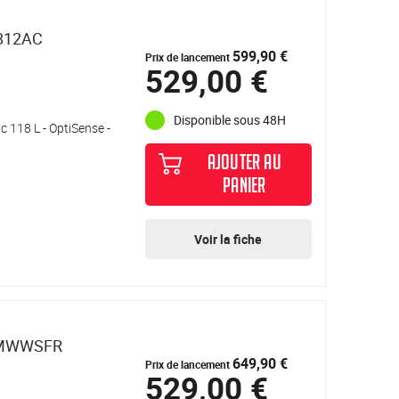
812AC
599,90 €
Prix de lancement
529,00 €
Disponible sous 48H
c 118 L - OptiSense -
c
AJOUTER AU
PANIER
Voir la fiche
3MWWSFR
649,90 €
Prix de lancement
529,00 €