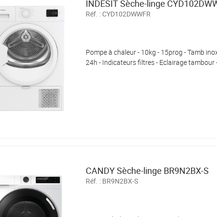
INDESIT Sèche-linge CYD102DW
Réf. :
CYD102DWWFR
Pompe à chaleur - 10kg - 15prog - Tamb inox
24h - Indicateurs filtres - Eclairage tambour 
CANDY Sèche-linge BR9N2BX-S
Réf. :
BR9N2BX-S