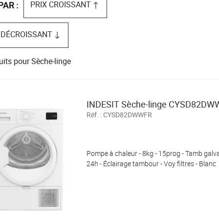
s / confort
Pèse-personne
PRIX CROISSANT
PAR :
 DÉCROISSANT
uits pour Sèche-linge
INDESIT Sèche-linge CYSD82DW
Réf. :
CYSD82DWWFR
Pompe à chaleur - 8kg - 15prog - Tamb galva 
24h - Éclairage tambour - Voy filtres - Blanc