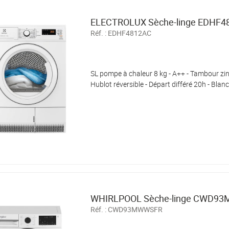
ELECTROLUX Sèche-linge EDHF4
Réf. :
EDHF4812AC
SL pompe à chaleur 8 kg - A++ - Tambour zin
Hublot réversible - Départ différé 20h - Blan
WHIRLPOOL Sèche-linge CWD9
Réf. :
CWD93MWWSFR