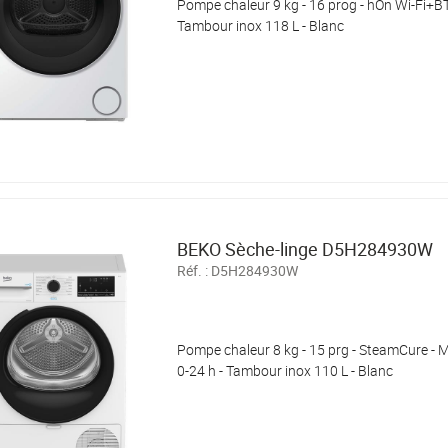
Pompe chaleur 9 kg - 16 prog - hOn Wi-Fi+BT -
Tambour inox 118 L - Blanc
BEKO Sèche-linge D5H284930W
Réf. :
D5H284930W
Pompe chaleur 8 kg - 15 prg - SteamCure - Mo
0-24 h - Tambour inox 110 L - Blanc