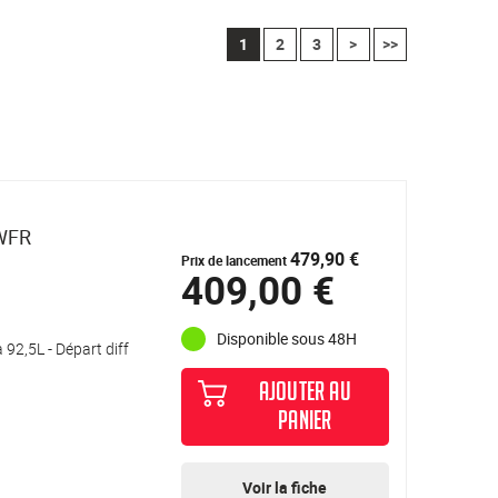
1
2
3
>
>>
WFR
479,90 €
Prix de lancement
409,00 €
Disponible sous 48H
92,5L - Départ diff
AJOUTER AU
PANIER
Voir la fiche