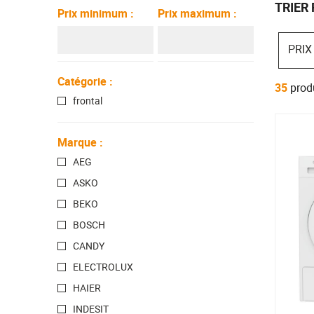
Hygiène dentaire
Soin du corp
TRIER 
Prix minimum
:
Prix maximum
:
PRIX
Catégorie
:
35
prod
frontal
Marque
:
AEG
ASKO
BEKO
BOSCH
CANDY
ELECTROLUX
HAIER
INDESIT