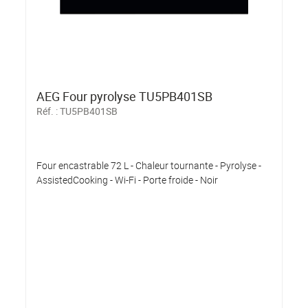
AEG Four pyrolyse TU5PB401SB
Réf. :
TU5PB401SB
Four encastrable 72 L - Chaleur tournante - Pyrolyse -
AssistedCooking - Wi-Fi - Porte froide - Noir