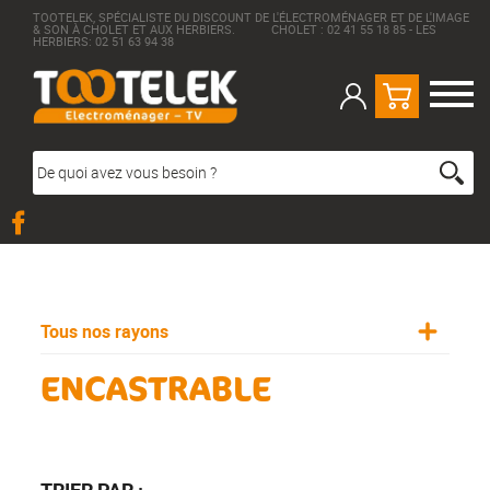
TOOTELEK, SPÉCIALISTE DU DISCOUNT DE L'ÉLECTROMÉNAGER ET DE L'IMAGE
& SON À CHOLET ET AUX HERBIERS. CHOLET : 02 41 55 18 85 - LES
HERBIERS: 02 51 63 94 38
Tous nos rayons
ENCASTRABLE
TRIER PAR :