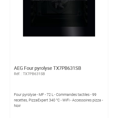
AEG Four pyrolyse TX7PB631SB
Réf. :
TX7PB631SB
Four pyrolyse - MF - 72 L - Commandes tactiles - 99
recettes, PizzaExpert 340 °C - WiFi - Accessoires pizza -
Noir