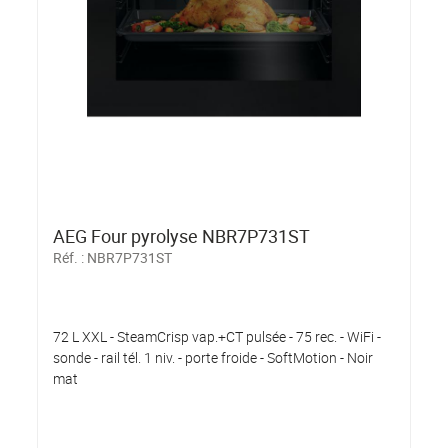
AEG Four pyrolyse NBR7P731ST
Réf. :
NBR7P731ST
72 L XXL - SteamCrisp vap.+CT pulsée - 75 rec. - WiFi -
sonde - rail tél. 1 niv. - porte froide - SoftMotion - Noir
mat