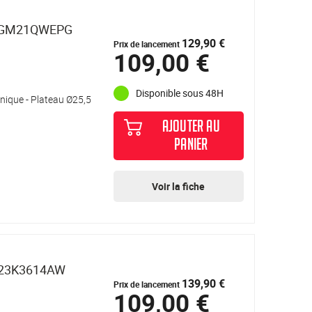
N-GM21QWEPG
129,90 €
Prix de lancement
109,00 €
Disponible sous 48H
nique - Plateau Ø25,5
AJOUTER AU
PANIER
Voir la fiche
S23K3614AW
139,90 €
Prix de lancement
109,00 €