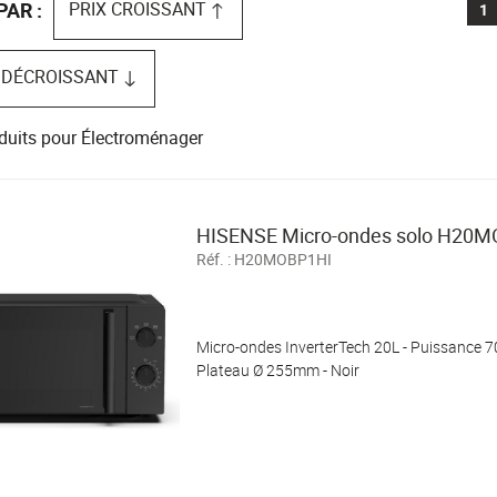
s / confort
Pèse-personne
PRIX CROISSANT
PAR :
1
 DÉCROISSANT
duits pour Électroménager
HISENSE Micro-ondes solo H20
Réf. :
H20MOBP1HI
Micro-ondes InverterTech 20L - Puissance 70
Plateau Ø 255mm - Noir