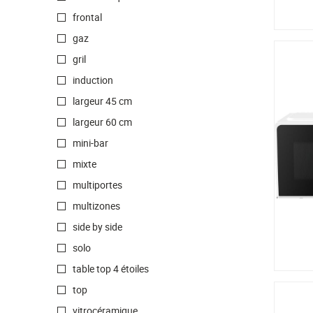
frontal
gaz
gril
induction
largeur 45 cm
largeur 60 cm
mini-bar
mixte
multiportes
multizones
side by side
solo
table top 4 étoiles
top
vitrocéramique