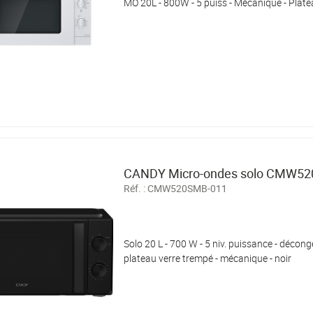
MO 20L - 800W - 5 puiss - Mécanique - Plate
CANDY Micro-ondes solo CMW5
Réf. :
CMW520SMB-011
Solo 20 L - 700 W - 5 niv. puissance - décong
plateau verre trempé - mécanique - noir