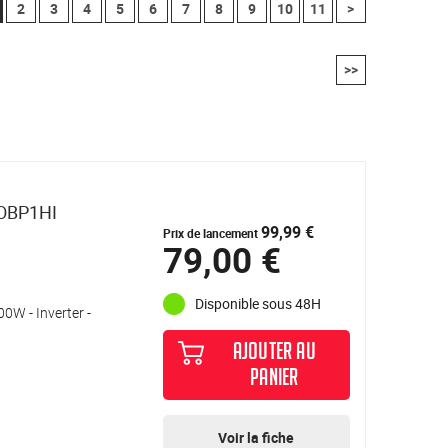
2
3
4
5
6
7
8
9
10
11
>
>>
MOBP1HI
99,99 €
Prix de lancement
79,00 €
Disponible sous 48H
0W - Inverter -
AJOUTER AU
PANIER
Voir la fiche