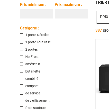
Hygiène dentaire
Soin du corp
TRIER 
Prix minimum
:
Prix maximum
:
PRIX
Catégorie
:
387
pro
1 porte 4 étoiles
1 porte Tout utile
2 portes
No-Frost
américain
butanette
combiné
compact
de service
de vieillissement
froid statique