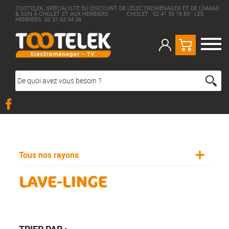
TOOTELEK, SPÉCIALISTE DU DISCOUNT DE L'ÉLECTROMÉNAGER ET DE L'IMAGE
& SON À CHOLET ET AUX HERBIERS. CHOLET : 02 41 55 18 85 - LES
HERBIERS: 02 51 63 94 38
Tous nos rayons
LAVE-LINGE
TRIER PAR :