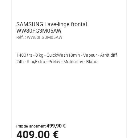
SAMSUNG Lave-linge frontal
WW80FG3M05AW
Réf. :
WW80FG3M05AW
1400 trs - 8 kg - QuickWash18min - Vapeur - Arrêt diff
24h - RinçExtra - Prélav - MoteurInv - Blanc
499,90 €
Prix de lancement
409,00 €