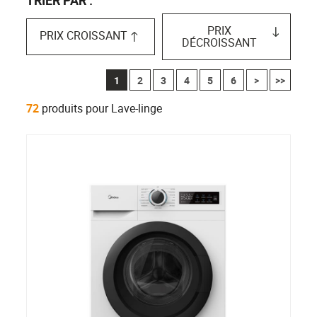
PRIX
PRIX CROISSANT
DÉCROISSANT
1
2
3
4
5
6
>
>>
72
produits pour Lave-linge