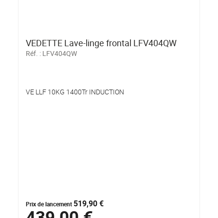
VEDETTE Lave-linge frontal LFV404QW
Réf. :
LFV404QW
VE LLF 10KG 1400Tr INDUCTION
519,90 €
Prix de lancement
439,00 €