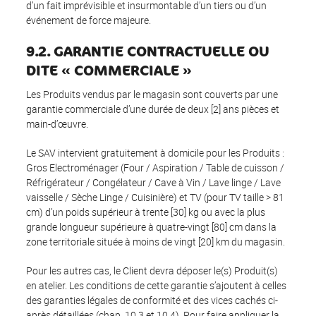
d’un fait imprévisible et insurmontable d’un tiers ou d’un
événement de force majeure.
9.2. GARANTIE CONTRACTUELLE OU
DITE « COMMERCIALE »
Les Produits vendus par le magasin sont couverts par une
garantie commerciale d’une durée de deux [2] ans pièces et
main-d’œuvre.
Le SAV intervient gratuitement à domicile pour les Produits :
Gros Electroménager (Four / Aspiration / Table de cuisson /
Réfrigérateur / Congélateur / Cave à Vin / Lave linge / Lave
vaisselle / Sèche Linge / Cuisinière) et TV (pour TV taille > 81
cm) d’un poids supérieur à trente [30] kg ou avec la plus
grande longueur supérieure à quatre-vingt [80] cm dans la
zone territoriale située à moins de vingt [20] km du magasin.
Pour les autres cas, le Client devra déposer le(s) Produit(s)
en atelier. Les conditions de cette garantie s’ajoutent à celles
des garanties légales de conformité et des vices cachés ci-
après détaillées (chap. 10.3 et 10.4). Pour faire appliquer la