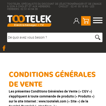
TOOTELEK, SPÉCIALISTE DU DISCOUNT DE L'ÉLECTROMÉNAGER ET DE L'IMAGE
& SON À CHOLET ET AUX HERBIERS. CHOLET : 02 41 55 18 85 - LES
HERBIERS: 02 51 63 94 38
CONDITIONS GÉNÉRALES
DE VENTE
Les présentes Conditions Générales de Vente (« CGV »)
s'appliquent à toute commande de produits (« Produits »)
sur le site internet : www.tootelek.com (« Site ») de la