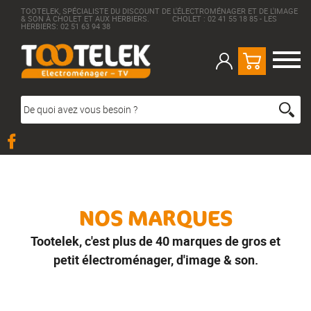
TOOTELEK, SPÉCIALISTE DU DISCOUNT DE L'ÉLECTROMÉNAGER ET DE L'IMAGE
& SON À CHOLET ET AUX HERBIERS. CHOLET : 02 41 55 18 85 - LES
HERBIERS: 02 51 63 94 38
NOS MARQUES
Tootelek, c'est plus de 40 marques de gros et
petit électroménager, d'image & son.