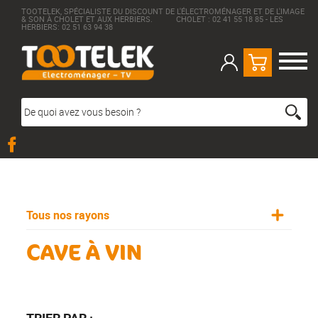
TOOTELEK, SPÉCIALISTE DU DISCOUNT DE L'ÉLECTROMÉNAGER ET DE L'IMAGE
& SON À CHOLET ET AUX HERBIERS. CHOLET : 02 41 55 18 85 - LES
HERBIERS: 02 51 63 94 38
Tous nos rayons
CAVE À VIN
TRIER PAR :