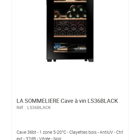
LA SOMMELIERE Cave à vin LS36BLACK
Réf. :
LS36BLACK
Cave 36bt - 1 zone 5-20°C - Clayettes bois - AntiUV - Ctrl
ext - 37dB - Vitrée - Noir