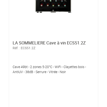
LA SOMMELIERE Cave à vin ECS51.2Z
Réf. :
ECS51.2Z
Cave 49bt - 2 zones 5-20°C - WiFi - Clayettes bois -
AntiUV - 38dB - Serrure - Vitrée - Noir