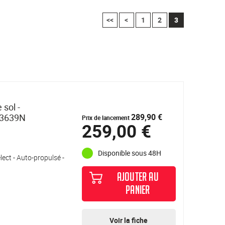
<<
<
1
2
3
 sol -
 3639N
289,90 €
Prix de lancement
259,00 €
Disponible sous 48H
ct - Auto-propulsé -
AJOUTER AU
PANIER
Voir la fiche