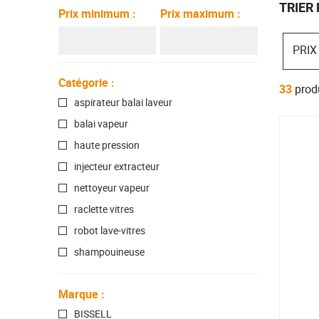
TRIER 
Prix minimum
:
Prix maximum
:
PRIX
Catégorie
:
33
prod
aspirateur balai laveur
balai vapeur
haute pression
injecteur extracteur
nettoyeur vapeur
raclette vitres
robot lave-vitres
shampouineuse
Marque
:
BISSELL