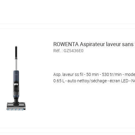
ROWENTA Aspirateur laveur sans f
Réf. :
GZ5436E0
Asp. laveur ss fil - 50 min - 530 tr/min - mod
0.65 L - auto nettoy/séchage - écran LED - N