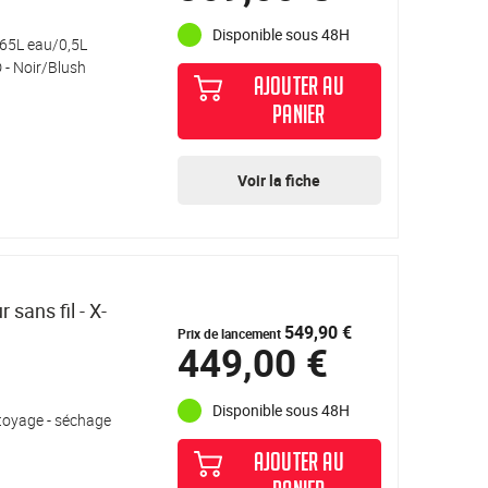
Disponible sous 48H
0,65L eau/0,5L
 - Noir/Blush
AJOUTER AU
PANIER
Voir la fiche
sans fil - X-
549,90 €
Prix de lancement
449,00 €
Disponible sous 48H
ttoyage - séchage
AJOUTER AU