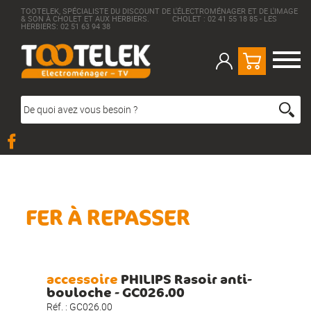
TOOTELEK, SPÉCIALISTE DU DISCOUNT DE L'ÉLECTROMÉNAGER ET DE L'IMAGE
& SON À CHOLET ET AUX HERBIERS. CHOLET : 02 41 55 18 85 - LES
HERBIERS: 02 51 63 94 38
FER À REPASSER
accessoire
PHILIPS Rasoir anti-
bouloche - GC026.00
Réf. :
GC026.00