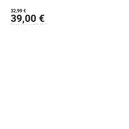
32,99 €
39,00 €
Dont eco-part 0,42 €
Disponible sous 48H
AJOUTER AU PANIER
Voir la fiche