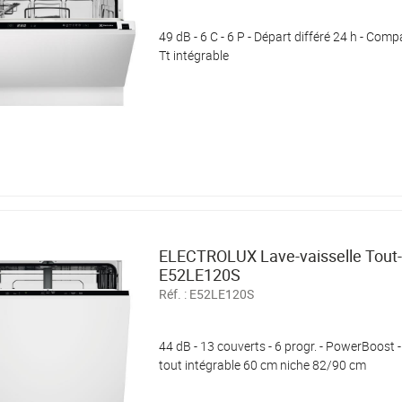
49 dB - 6 C - 6 P - Départ différé 24 h - Comp
Tt intégrable
ELECTROLUX Lave-vaisselle Tout-
E52LE120S
Réf. :
E52LE120S
44 dB - 13 couverts - 6 progr. - PowerBoost - 
tout intégrable 60 cm niche 82/90 cm