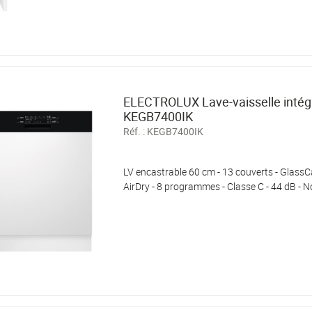
ELECTROLUX Lave-vaisselle intég
KEGB7400IK
Réf. :
KEGB7400IK
LV encastrable 60 cm - 13 couverts - GlassCa
AirDry - 8 programmes - Classe C - 44 dB - N