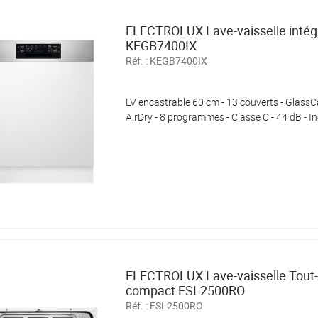
ELECTROLUX Lave-vaisselle intég
KEGB7400IX
Réf. :
KEGB7400IX
LV encastrable 60 cm - 13 couverts - GlassCa
AirDry - 8 programmes - Classe C - 44 dB - I
ELECTROLUX Lave-vaisselle Tout-
compact ESL2500RO
Réf. :
ESL2500RO