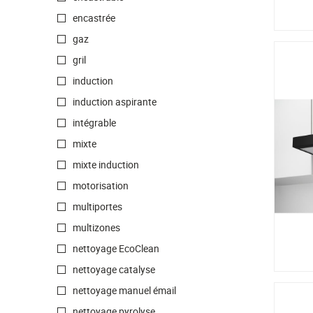
encastrée
gaz
gril
induction
induction aspirante
intégrable
mixte
mixte induction
motorisation
multiportes
multizones
nettoyage EcoClean
nettoyage catalyse
nettoyage manuel émail
nettoyage pyrolyse