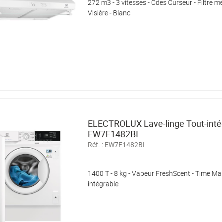
272 m3 - 3 vitesses - Cdes Curseur - Filtre mé
Visière - Blanc
ELECTROLUX Lave-linge Tout-inté
EW7F1482BI
Réf. :
EW7F1482BI
1400 T - 8 kg - Vapeur FreshScent - Time Ma
intégrable