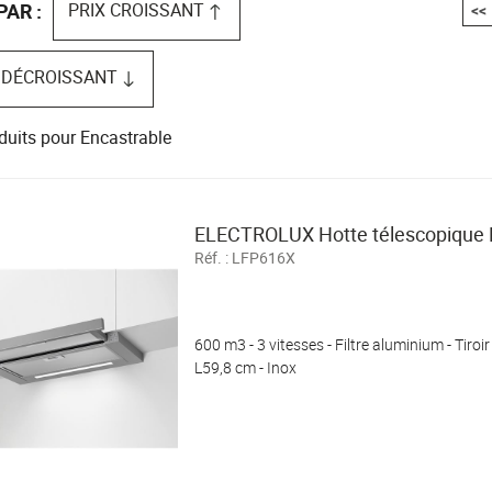
s / confort
Pèse-personne
PRIX CROISSANT
PAR :
<<
 DÉCROISSANT
duits pour Encastrable
ELECTROLUX Hotte télescopique
Réf. :
LFP616X
600 m3 - 3 vitesses - Filtre aluminium - Tiroir
L59,8 cm - Inox