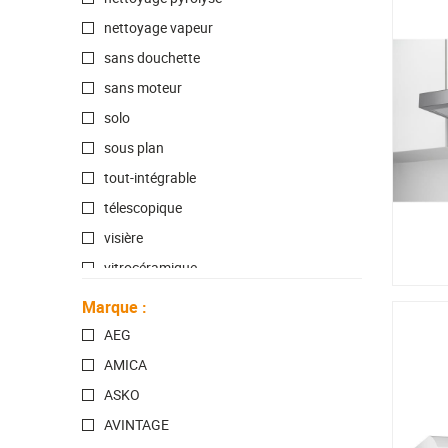
nettoyage vapeur
sans douchette
sans moteur
solo
sous plan
tout-intégrable
télescopique
visière
vitrocéramique
à poser / sous plan
Marque
:
électrique
AEG
AMICA
ASKO
AVINTAGE