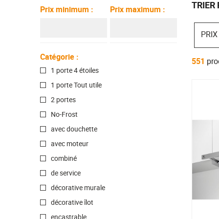
Hygiène dentaire
Soin du corp
TRIER 
Prix minimum
:
Prix maximum
:
PRIX
Catégorie
:
551
pro
1 porte 4 étoiles
1 porte Tout utile
2 portes
No-Frost
avec douchette
avec moteur
combiné
de service
décorative murale
décorative îlot
encastrable