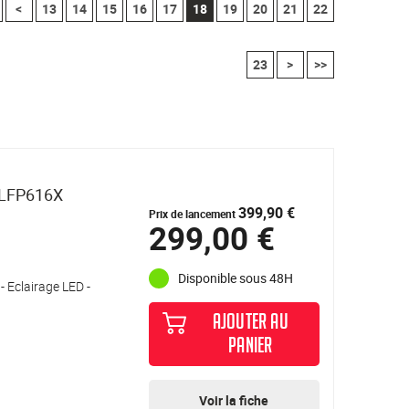
<
13
14
15
16
17
18
19
20
21
22
23
>
>>
 LFP616X
399,90 €
Prix de lancement
299,00 €
Disponible sous 48H
 - Eclairage LED -
AJOUTER AU
PANIER
Voir la fiche