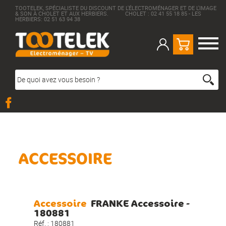
TOOTELEK, SPÉCIALISTE DU DISCOUNT DE L'ÉLECTROMÉNAGER ET DE L'IMAGE
& SON À CHOLET ET AUX HERBIERS. CHOLET : 02 41 55 18 85 - LES
HERBIERS: 02 51 63 94 38
ACCESSOIRE
Accessoire
FRANKE Accessoire -
180881
Réf. :
180881