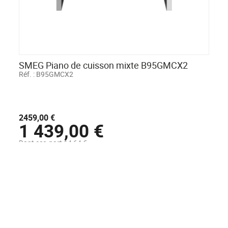
SMEG Piano de cuisson mixte B95GMCX2
Réf. :
B95GMCX2
2459,00 €
1 439,00 €
Dont eco-part 14,64 €
Disponible sous 48H
AJOUTER AU PANIER