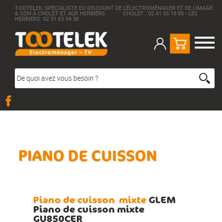
TOOTELEK, SPÉCIALISTE DU DISCOUNT DE L'ÉLECTROMÉNAGER ET DE L'IMAGE
& SON À CHOLET ET AUX HERBIERS. CHOLET : 02 41 55 18 85 - LES
HERBIERS: 02 51 63 94 38
PIANO DE CUISSON
Piano de cuisson
mixte
GLEM
Piano de cuisson mixte
GU850CER