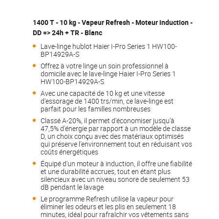
1400 T - 10 kg - Vapeur Refresh - Moteur induction -
DD => 24h + TR - Blanc
Lave-linge hublot Haier I-Pro Series 1 HW100-
BP14929A-S
Offrez à votre linge un soin professionnel à
domicile avec le lave-linge Haier I-Pro Series 1
HW100-BP14929A-S
Avec une capacité de 10 kg et une vitesse
d'essorage de 1400 trs/min, ce lave-linge est
parfait pour les familles nombreuses
Classé A-20%, il permet d'économiser jusqu'à
47,5% d'énergie par rapport à un modèle de classe
D, un choix conçu avec des matériaux optimisés
qui préserve l'environnement tout en réduisant vos
coûts énergétiques
Équipé d'un moteur à induction, il offre une fiabilité
et une durabilité accrues, tout en étant plus
silencieux avec un niveau sonore de seulement 53
dB pendant le lavage
Le programme Refresh utilise la vapeur pour
éliminer les odeurs et les plis en seulement 18
minutes, idéal pour rafraîchir vos vêtements sans