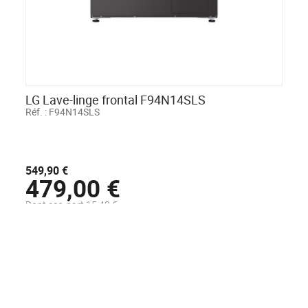
LG Lave-linge frontal F94N14SLS
Réf. :
F94N14SLS
549,90 €
479,00 €
Dont eco-part 15,42 €
Disponible sous 48H
AJOUTER AU PANIER