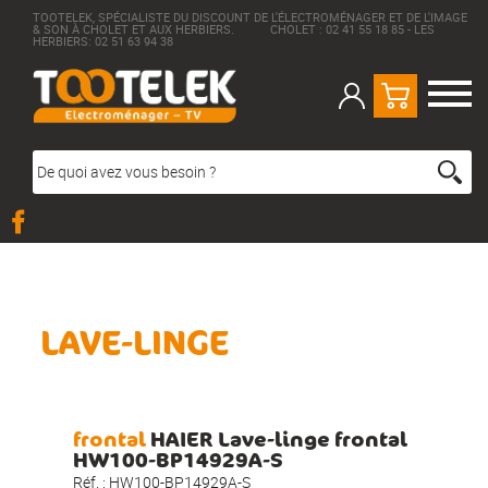
TOOTELEK, SPÉCIALISTE DU DISCOUNT DE L'ÉLECTROMÉNAGER ET DE L'IMAGE
& SON À CHOLET ET AUX HERBIERS. CHOLET : 02 41 55 18 85 - LES
HERBIERS: 02 51 63 94 38
LAVE-LINGE
frontal
HAIER Lave-linge frontal
HW100-BP14929A-S
Réf. :
HW100-BP14929A-S