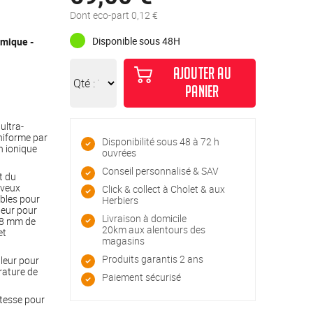
Dont eco-part 0,12 €
Disponible sous 48H
amique -
AJOUTER AU
Qté :
PANIER
ultra-
uniforme par
Disponibilité sous 48 à 72 h
n ionique
ouvrées
Conseil personnalisé & SAV
t du
eveux
Click & collect à Cholet & aux
ables pour
Herbiers
teur pour
Livraison à domicile
38 mm de
20km aux alentours des
et
magasins
Produits garantis 2 ans
aleur pour
rature de
Paiement sécurisé
itesse pour