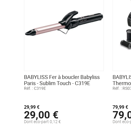
BABYLISS Fer à boucler Babyliss
BABYLIS
Paris - Sublim Touch - C319E
Thermo-
Réf. :
C319E
Réf. :
RS0
29,99 €
79,99 €
29,00 €
79,
Dont eco-part 0,12 €
Dont eco-p