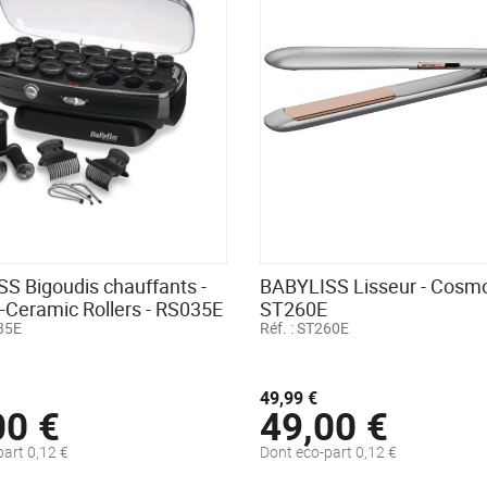
S Bigoudis chauffants -
BABYLISS Lisseur - Cosmo
Ceramic Rollers - RS035E
ST260E
35E
Réf. :
ST260E
49,99 €
00 €
49,00 €
art 0,12 €
Dont eco-part 0,12 €