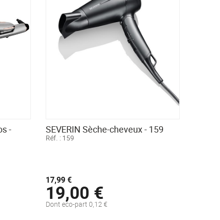
s -
SEVERIN Sèche-cheveux - 159
Réf. :
159
17,99 €
19,00 €
Dont eco-part 0,12 €