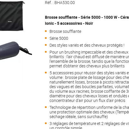
Réf. :
BHA530.00
Brosse soufflante - Série 5000 - 1000 W - Cér
Ionic - 5 accessoires - Noir
Brosse soufflante
Série 5000
Des styles variés et des cheveux protégés !
Pour un brushing impeccable et des cheveux 
brillants : l’air chaud est diffusé de manière 
l’ensemble de la brosse, tandis que la fonctio
permet d’obtenir des cheveux plus brillants
5 accessoires pour réussir des styles variés e
volume : brosse plate de lissage pour des ch
naturellement lisses, brosse à picots rétract
des vagues et des boucles parfaites, voluma
du volume aux racines, brosse coiffante de 
diamètre pour des cheveux lisses et ondulés 
concentrateur d'air pour un flux d'air précis
Technologie de répartition uniforme de la ch
une protection optimale des cheveux (Tempé
séchage idéale, sans surchauffe)
3 réglages de température et 2 réglages de v
un contrôle simple