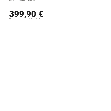
399,90 €
Dont eco-part 2,46 €
Disponible sous 48H
AJOUTER AU PANIER
Voir la fiche