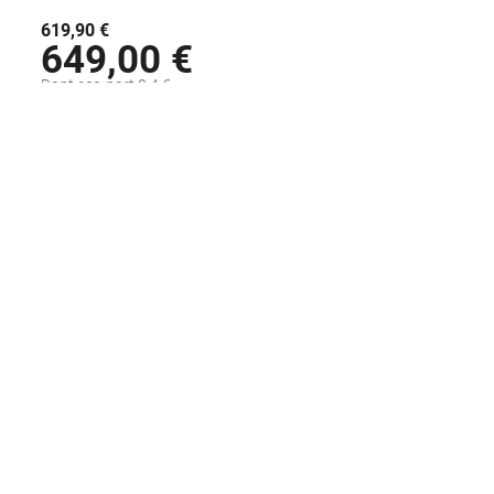
619,90 €
649,00 €
Dont eco-part 0,4 €
Disponible sous 48H
AJOUTER AU PANIER
Voir la fiche