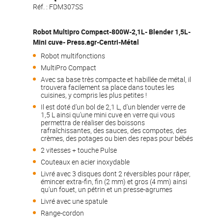
Réf. :
FDM307SS
Robot Multipro Compact-800W-2,1L- Blender 1,5L-
Mini cuve- Press.agr-Centri-Métal
Robot multifonctions
MultiPro Compact
Avec sa base très compacte et habillée de métal, il
trouvera facilement sa place dans toutes les
cuisines, y compris les plus petites !
Il est doté d'un bol de 2,1 L, d'un blender verre de
1,5 L ainsi qu'une mini cuve en verre qui vous
permettra de réaliser des boissons
rafraîchissantes, des sauces, des compotes, des
crèmes, des potages ou bien des repas pour bébés
2 vitesses + touche Pulse
Couteaux en acier inoxydable
Livré avec 3 disques dont 2 réversibles pour râper,
émincer extra-fin, fin (2 mm) et gros (4 mm) ainsi
qu'un fouet, un pétrin et un presse-agrumes
Livré avec une spatule
Range-cordon