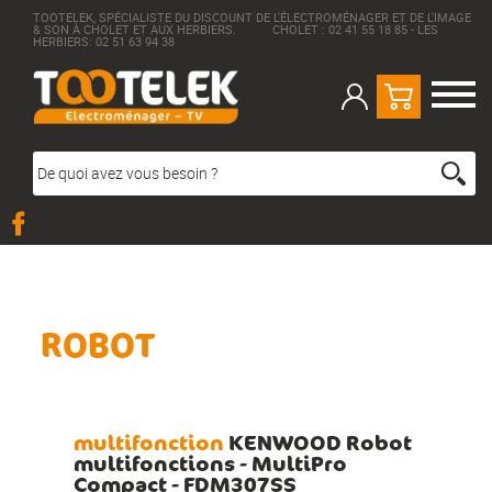
TOOTELEK, SPÉCIALISTE DU DISCOUNT DE L'ÉLECTROMÉNAGER ET DE L'IMAGE
& SON À CHOLET ET AUX HERBIERS. CHOLET : 02 41 55 18 85 - LES
HERBIERS: 02 51 63 94 38
ROBOT
multifonction
KENWOOD Robot
multifonctions - MultiPro
Compact - FDM307SS