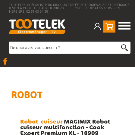
TOOTELEK, SPÉCIALISTE DU DISCOUNT DE L'ÉLECTROMÉNAGER ET DE L'IMAGE
& SON À CHOLET ET AUX HERBIERS. CHOLET : 02 41 55 18 85 - LES
HERBIERS: 02 51 63 94 38
ROBOT
Robot
cuiseur
MAGIMIX Robot
cuiseur multifonction - Cook
Expert Premium XL - 18909