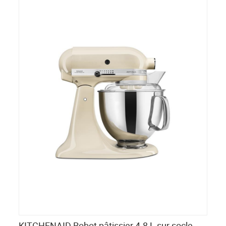
KITCHENAID Robot pâtissier 4.8 L sur socle