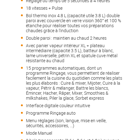
Réglage du temps de 5 secondes à 4 heures
18 vitesses + Pulse
Bol thermo inox 4.8 L (capacité utile 3.8 L) double
paroi avec couvercle en verre vision 360° et 100 %
étanche pour réaliser toutes vos préparations
chaudes grâce à l'induction
Double paroi : maintien au chaud 2 heures
Avec panier vapeur intérieur XL + plateau
intermédiaire (capacité 3.5 L), batteur à blanc,
lame universelle, pétrin XL et spatule cuve métal
résistante au chaud
15 programmes automatiques, dont un
programme Rinçage, vous permettent de réaliser
facilement la cuisine du quotidien comme les plats
les plus élaborés : Cuire & mixer, Mijoter, Cuire à la
vapeur, Pétrir & mélanger, Battre les blancs,
Émincer, Hacher, Râper, Mixer, Smoothies &
milkshakes, Piler la glace, Sorbet express
Interface digitale couleur intuitive
Programme Rinçage auto
Menu réglages (son, langue, mise en veille,
sécurités, accessoires, ...)
Mode Manuel