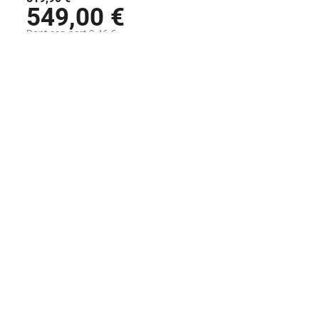
549,00 €
Dont eco-part 2,46 €
Disponible sous 48H
AJOUTER AU PANIER
Voir la fiche