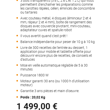
3 bols transparents (3.6 L, 2.6 L et 1.2 L) qui vous
permettent d'enchaîner les préparations comme
les carottes râpées, céleri, émincés de concombre
ou tartares
Avec couteau métal, 4 disques (éminceur 2 et 4
mm, râpeur 2 et 4 mm), boîte de rangement des
disques avec couvercle pivotant, mini-couteau,
adaptateur cuves et spatule robot
Il vous avertit quand c'est prêt !
Balance indépendante pour peser de 10 g à 10 kg
Livre de 300 recettes de l'entrée au dessert, 1
application pour mobile et tablette offerte pour
découvrir encore plus de recettes, de conseils et
d'astuces
Mise en veille automatique réglable de 5 à 30
minutes
Puissance 1800 W
Moteur garanti 30 ans (ou 1000 h d'utilisation
moteur)
Garantie 3 ans pièces et main d'oeuvre.
Poids : 20,02 Kg
1 499,00 €