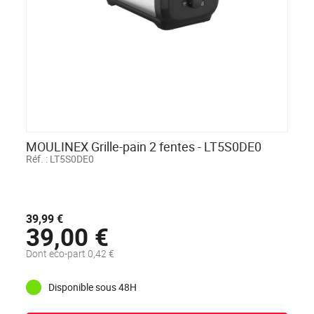
MOULINEX Grille-pain 2 fentes - LT5S0DE0
Réf. :
LT5S0DE0
39,99 €
39,00 €
Dont eco-part 0,42 €
Disponible sous 48H