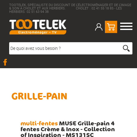
TOOTELEK, SPÉCIALISTE DU DISCOUNT DE L'ÉLECTROMÉNAGER ET DE L'IMAGE
& SON À CHOLET ET AUX HERBIERS. CHOLET : 02 41 55 18 85 - LES
HERBIERS: 02 51 63 94 38
GRILLE-PAIN
multi-fentes
MUSE Grille-pain 4
fentes Crème & Inox - Collection
of Inspiration - MS131SC