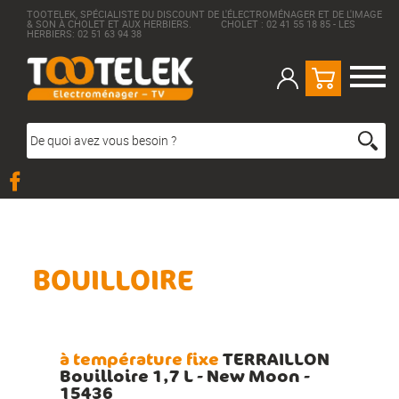
TOOTELEK, SPÉCIALISTE DU DISCOUNT DE L'ÉLECTROMÉNAGER ET DE L'IMAGE
& SON À CHOLET ET AUX HERBIERS. CHOLET : 02 41 55 18 85 - LES
HERBIERS: 02 51 63 94 38
BOUILLOIRE
à température fixe
TERRAILLON
Bouilloire 1,7 L - New Moon -
15436