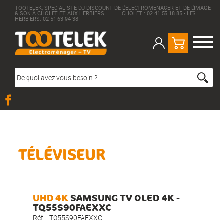
TOOTELEK, SPÉCIALISTE DU DISCOUNT DE L'ÉLECTROMÉNAGER ET DE L'IMAGE
& SON À CHOLET ET AUX HERBIERS. CHOLET : 02 41 55 18 85 - LES
HERBIERS: 02 51 63 94 38
TÉLÉVISEUR
UHD 4K
SAMSUNG TV OLED 4K -
TQ55S90FAEXXC
Réf. :
TQ55S90FAEXXC