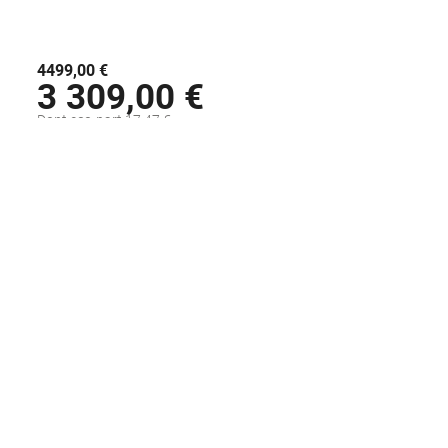
4499,00 €
3 309,00 €
Dont eco-part 17,47 €
Disponible sous 48H
AJOUTER AU PANIER
Voir la fiche