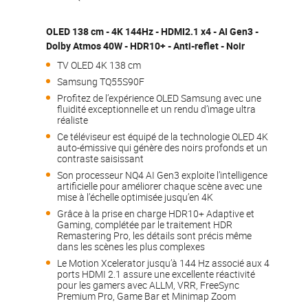
OLED 138 cm - 4K 144Hz - HDMI2.1 x4 - AI Gen3 -
Dolby Atmos 40W - HDR10+ - Anti-reflet - Noir
TV OLED 4K 138 cm
Samsung TQ55S90F
Profitez de l’expérience OLED Samsung avec une
fluidité exceptionnelle et un rendu d’image ultra
réaliste
Ce téléviseur est équipé de la technologie OLED 4K
auto-émissive qui génère des noirs profonds et un
contraste saisissant
Son processeur NQ4 AI Gen3 exploite l’intelligence
artificielle pour améliorer chaque scène avec une
mise à l’échelle optimisée jusqu’en 4K
Grâce à la prise en charge HDR10+ Adaptive et
Gaming, complétée par le traitement HDR
Remastering Pro, les détails sont précis même
dans les scènes les plus complexes
Le Motion Xcelerator jusqu’à 144 Hz associé aux 4
ports HDMI 2.1 assure une excellente réactivité
pour les gamers avec ALLM, VRR, FreeSync
Premium Pro, Game Bar et Minimap Zoom