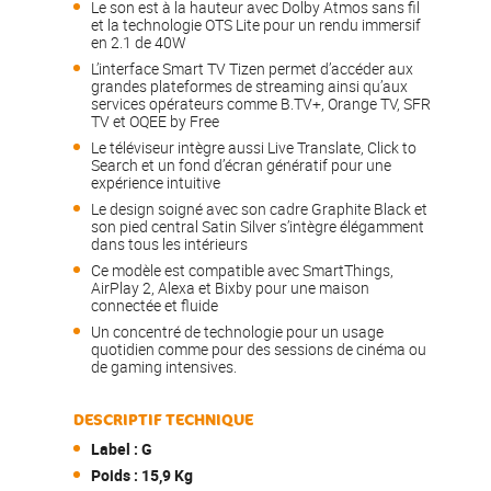
Le son est à la hauteur avec Dolby Atmos sans fil
et la technologie OTS Lite pour un rendu immersif
en 2.1 de 40W
L’interface Smart TV Tizen permet d’accéder aux
grandes plateformes de streaming ainsi qu’aux
services opérateurs comme B.TV+, Orange TV, SFR
TV et OQEE by Free
Le téléviseur intègre aussi Live Translate, Click to
Search et un fond d’écran génératif pour une
expérience intuitive
Le design soigné avec son cadre Graphite Black et
son pied central Satin Silver s’intègre élégamment
dans tous les intérieurs
Ce modèle est compatible avec SmartThings,
AirPlay 2, Alexa et Bixby pour une maison
connectée et fluide
Un concentré de technologie pour un usage
quotidien comme pour des sessions de cinéma ou
de gaming intensives.
DESCRIPTIF TECHNIQUE
Label : G
Poids : 15,9 Kg