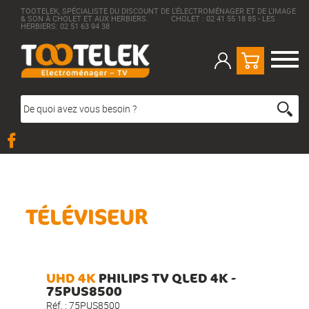
TOOTELEK, SPÉCIALISTE DU DISCOUNT DE L'ÉLECTROMÉNAGER ET DE L'IMAGE
& SON À CHOLET ET AUX HERBIERS. CHOLET : 02 41 55 18 85 - LES
HERBIERS: 02 51 63 94 38
TÉLÉVISEUR
UHD 4K
PHILIPS TV QLED 4K -
75PUS8500
Réf. :
75PUS8500