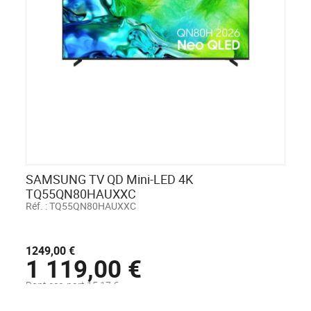
SAMSUNG TV QD Mini-LED 4K
TQ55QN80HAUXXC
Réf. :
TQ55QN80HAUXXC
1249,00 €
1 119,00 €
Dont eco-part 15,17 €