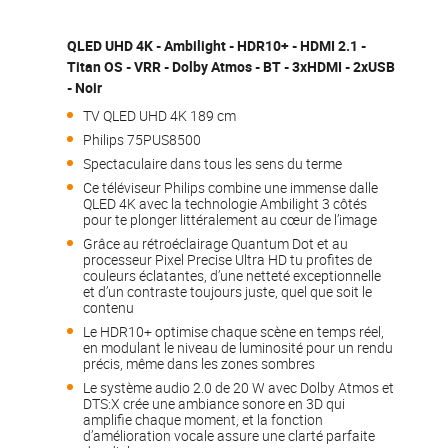
QLED UHD 4K - Ambilight - HDR10+ - HDMI 2.1 -
Titan OS - VRR - Dolby Atmos - BT - 3xHDMI - 2xUSB
- Noir
TV QLED UHD 4K 189 cm
Philips 75PUS8500
Spectaculaire dans tous les sens du terme
Ce téléviseur Philips combine une immense dalle
QLED 4K avec la technologie Ambilight 3 côtés
pour te plonger littéralement au cœur de l’image
Grâce au rétroéclairage Quantum Dot et au
processeur Pixel Precise Ultra HD tu profites de
couleurs éclatantes, d’une netteté exceptionnelle
et d’un contraste toujours juste, quel que soit le
contenu
Le HDR10+ optimise chaque scène en temps réel,
en modulant le niveau de luminosité pour un rendu
précis, même dans les zones sombres
Le système audio 2.0 de 20 W avec Dolby Atmos et
DTS:X crée une ambiance sonore en 3D qui
amplifie chaque moment, et la fonction
d’amélioration vocale assure une clarté parfaite