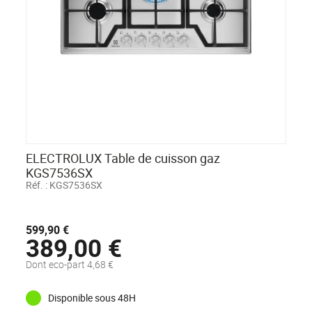
ELECTROLUX Table de cuisson gaz
KGS7536SX
Réf. :
KGS7536SX
599,90 €
389,00 €
Dont eco-part 4,68 €
Disponible sous 48H