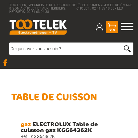
TOOTELEK, SPÉCIALISTE DU DISCOUNT DE L'ÉLECTROMÉNAGER ET DE L'IMAGE
& SON À CHOLET ET AUX HERBIERS. CHOLET : 02 41 55 18 85 - LES
HERBIERS: 02 51 63 94 38
TABLE DE CUISSON
gaz
ELECTROLUX Table de
cuisson gaz KGG64362K
Réf. :
KGG64362K