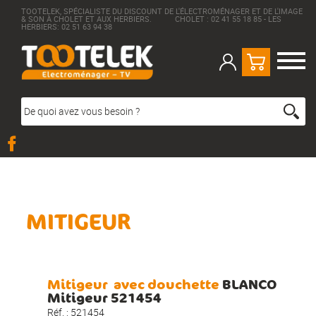
TOOTELEK, SPÉCIALISTE DU DISCOUNT DE L'ÉLECTROMÉNAGER ET DE L'IMAGE
& SON À CHOLET ET AUX HERBIERS. CHOLET : 02 41 55 18 85 - LES
HERBIERS: 02 51 63 94 38
MITIGEUR
Mitigeur
avec douchette
BLANCO
Mitigeur 521454
Réf. :
521454