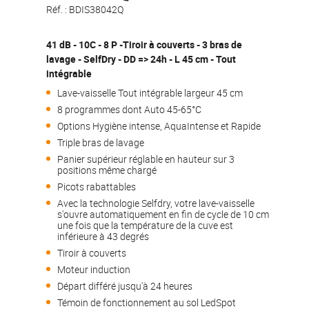
Réf. :
BDIS38042Q
41 dB - 10C - 8 P -Tiroir à couverts - 3 bras de
lavage - SelfDry - DD => 24h - L 45 cm - Tout
intégrable
Lave-vaisselle Tout intégrable largeur 45 cm
8 programmes dont Auto 45-65°C
Options Hygiène intense, AquaIntense et Rapide
Triple bras de lavage
Panier supérieur réglable en hauteur sur 3
positions même chargé
Picots rabattables
Avec la technologie Selfdry, votre lave-vaisselle
s'ouvre automatiquement en fin de cycle de 10 cm
une fois que la température de la cuve est
inférieure à 43 degrés
Tiroir à couverts
Moteur induction
Départ différé jusqu'à 24 heures
Témoin de fonctionnement au sol LedSpot