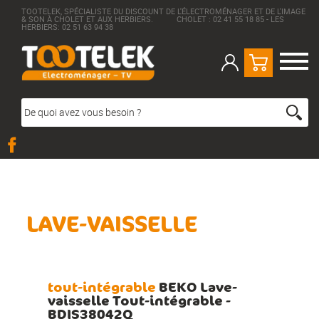
TOOTELEK, SPÉCIALISTE DU DISCOUNT DE L'ÉLECTROMÉNAGER ET DE L'IMAGE
& SON À CHOLET ET AUX HERBIERS. CHOLET : 02 41 55 18 85 - LES
HERBIERS: 02 51 63 94 38
LAVE-VAISSELLE
tout-intégrable
BEKO Lave-
vaisselle Tout-intégrable -
BDIS38042Q