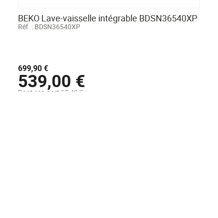
BEKO Lave-vaisselle intégrable BDSN36540XP
Réf. :
BDSN36540XP
699,90 €
539,00 €
Dont eco-part 15,42 €
Disponible sous 48H
AJOUTER AU PANIER
Voir la fiche