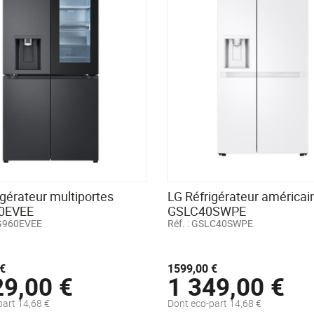
igérateur multiportes
LG Réfrigérateur américai
0EVEE
GSLC40SWPE
960EVEE
Réf. :
GSLC40SWPE
€
1599,00 €
29,00 €
1 349,00 €
part 14,68 €
Dont eco-part 14,68 €