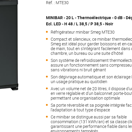
Réf. :
MTE30
MINIBAR - 20 L - Thermoélectrique - 0 dB - Dég
Ecl. LED - H 48 / L 38,5 / P 38,5 - Noir
Réfrigérateur minibar Smeg MTE30
Compact et silencieux, ce minibar thermoélec
Smeg est idéal pour garder boissons et en-ca
de main, tout en s’intégrant facilement dans
chambre, un bureau ou une suite d’hôtel
Son système de refroidissement thermoélect
assure un fonctionnement sans compresseur
sans vibrations ni bruit gênant
Son dégivrage automatique et son éclairage 
un usage pratique au quotidien
Avec un volume net de 20 litres, il dispose d’
en verre réglable et d’un balconnet porte-bout
permettant une organisation optimale
Sa porte réversible et sa poignée intégrée faci
l’adaptation à tout type d’espace
Ce minibar se distingue aussi par sa faible
consommation (131 kWh/an) et sa classe cli
garantissant une performance fiable dans le
environnements tempérés