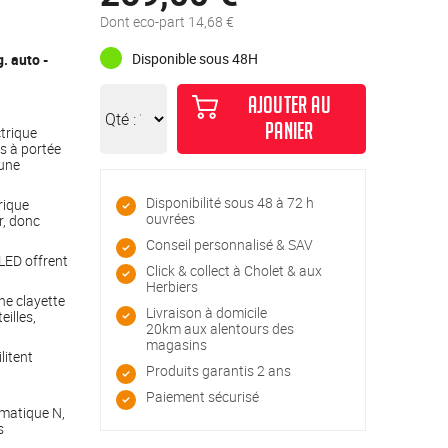
Dont eco-part 14,68 €
Disponible sous 48H
. auto -
AJOUTER AU
Qté :
PANIER
trique
s à portée
 une
Disponibilité sous 48 à 72 h
rique
ouvrées
, donc
Conseil personnalisé & SAV
LED offrent
Click & collect à Cholet & aux
Herbiers
une clayette
Livraison à domicile
eilles,
20km aux alentours des
magasins
litent
Produits garantis 2 ans
Paiement sécurisé
matique N,
s