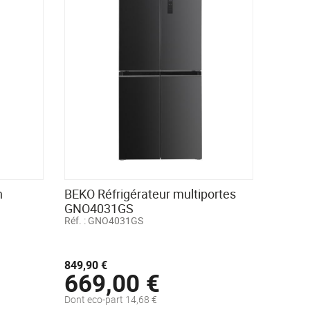
n
BEKO Réfrigérateur multiportes
GNO4031GS
Réf. :
GNO4031GS
849,90 €
669,00 €
Dont eco-part 14,68 €