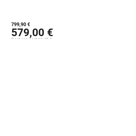
799,90 €
579,00 €
Dont eco-part 15,42 €
Disponible sous 48H
AJOUTER AU PANIER
Voir la fiche