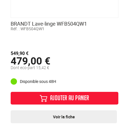
BRANDT Lave-linge WFB504QW1
Réf. :
WFB504QW1
549,90 €
479,00 €
Dont eco-part 15,42 €
Disponible sous 48H
AJOUTER AU PANIER
Voir la fiche