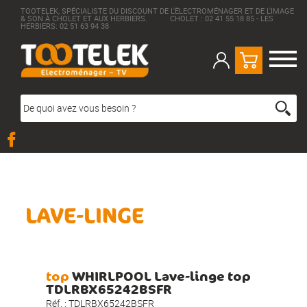
TOOTELEK, SPÉCIALISTE DU DISCOUNT DE L'ÉLECTROMÉNAGER ET DE L'IMAGE
& SON À CHOLET ET AUX HERBIERS. CHOLET : 02 41 55 18 85 - LES
HERBIERS: 02 51 63 94 38
LAVE-LINGE
top
WHIRLPOOL Lave-linge top
TDLRBX65242BSFR
Réf. :
TDLRBX65242BSFR